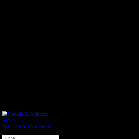
Cookies werden von Drittparteien platziert, die auf unseren Seiten
erscheinen.
Sie können Ihre Einwilligung jederzeit von der Cookie-Erklärung
auf unserer Website ändern oder wiederrufen.
Erfahren Sie in unserer Datenschutzrichtlinie mehr darüber, wer wir
sind, wie Sie uns kontaktieren können und wie wir
personenbezogene Daten verarbeiten.
Ihre Einwilligung trifft auf die folgenden Domains zu:
blumenmeyer-shop.com, www.blumenmeyer-shop.com
1
Mein Konto / Anmelden