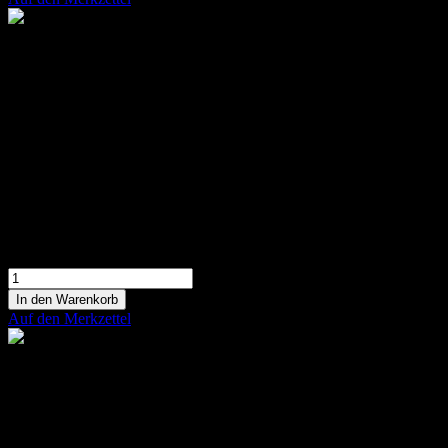
Grün-rotes florales 3D Herz
Gesteckte florales 3D Herz aus grünen Santinis
und roten Rosen
199,90 €
In den Warenkorb
Auf den Merkzettel
Herzallerliebst
Gestecktes Herz aus gelb-orangefarbenen
Blumen
112,90 €