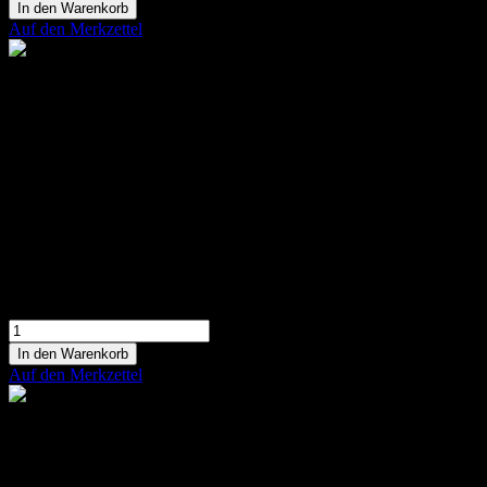
In den Warenkorb
Auf den Merkzettel
Herzensangelegenheit
Herzförmiges Arrangement aus verschiedenen
Rosen
299,90 €
In den Warenkorb
Auf den Merkzettel
Kiss from a rose
Großes Herz mit roten Rosen gefertigt
599,90 €