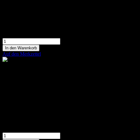
In den Warenkorb
Auf den Merkzettel
Herzarrangement
Arrangement aus roten Rosen, wählbar mit
Zahl oder Buchstaben
449,90 €