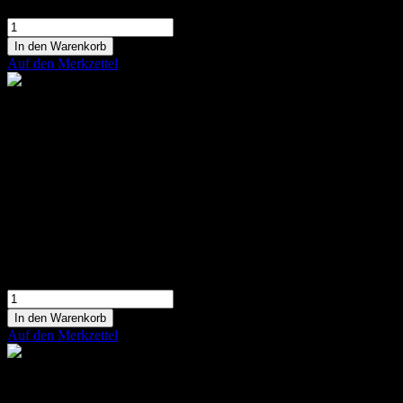
In den Warenkorb
Auf den Merkzettel
Liebevolles Herz
Gestecktes Herz aus bunten Blumen
139,90 €
In den Warenkorb
Auf den Merkzettel
Weißes, florales 3D Herz
Gesteckte florales 3D Herz aus verschiedenen
Blüten in weiß-grün