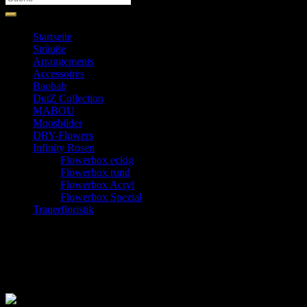
Startseite
Sträuße
Arrangements
Accessoires
Baobab
DutZ Collection
MABOU
Moosbilder
DRY-Flowers
Infinity Rosen
Flowerbox eckig
Flowerbox rund
Flowerbox Acryl
Flowerbox Spezial
Trauerfloristik
Arrangements
Florale Blumenwiese