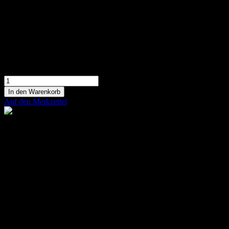
In den Warenkorb
Auf den Merkzettel
Kleine Blumenwiese
Kleine Blumenwiese mit verschiedenen Blüten
der Saison arrangiert
79,90 €