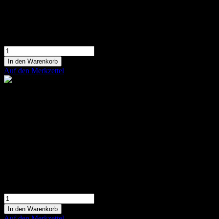
In den Warenkorb
Auf den Merkzettel
Flower Ball
Gesteckte florale Kugel aus bunten
Sommerblumen
99,90 €
In den Warenkorb
Auf den Merkzettel