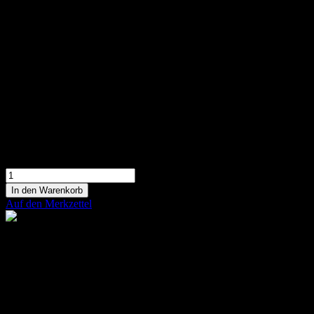
Bunte Blumenwiese mit verschiedenen Blüten
arrangiert
99,90 €
In den Warenkorb
Auf den Merkzettel
Florales 3D Herz
Gesteckte florales 3D Herz aus Rosen und
Santinis in rosa-grün
149,90 €