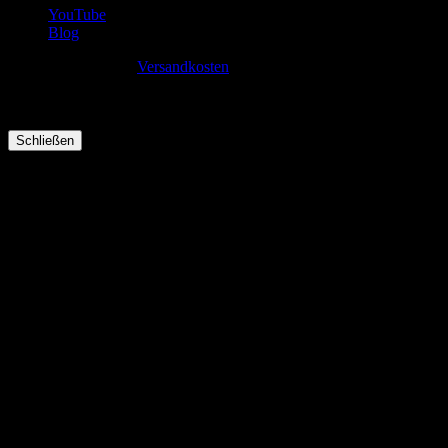
YouTube
Blog
* inkl. MwSt., zzgl.
Versandkosten
© 2026 floristik & ambiente meyer | Mühlenbachstraße 18–20 |
53489 Sinzig
0 Artikel im Warenkorb
Schließen
🤷‍♂️
Der Warenkorb ist leer.